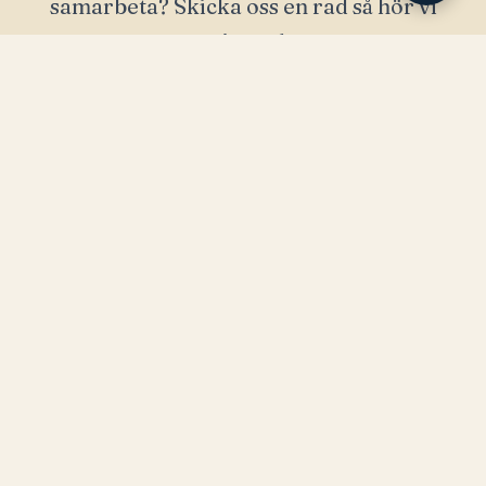
samarbeta? Skicka oss en rad så hör vi
av oss inom kort.
Namn *
E-post *
Meddelande *