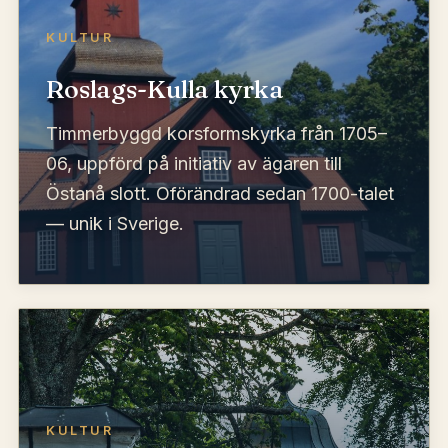
KULTUR
Roslags-Kulla kyrka
Timmerbyggd korsformskyrka från 1705–
06, uppförd på initiativ av ägaren till
Östanå slott. Oförändrad sedan 1700-talet
— unik i Sverige.
KULTUR