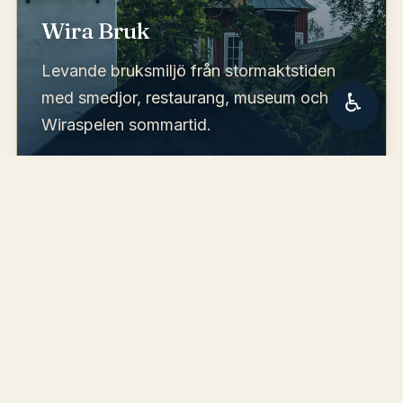
Wira Bruk
Levande bruksmiljö från stormaktstiden
med smedjor, restaurang, museum och
♿
Wiraspelen sommartid.
RESTAURANG
Restaurang Vin & Vänner
En magisk matresa vid Östanå Slott.