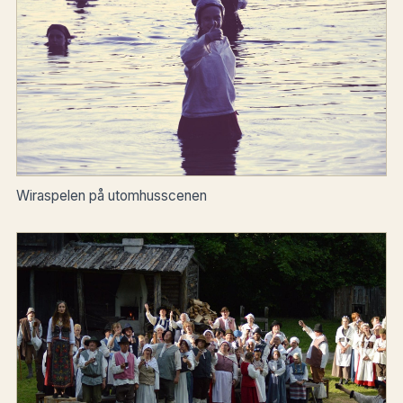
Wiraspelen på utomhusscenen