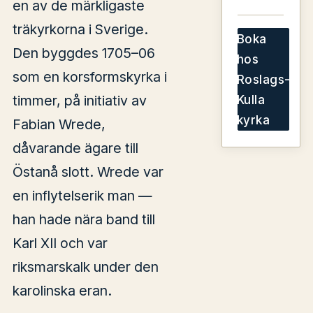
en av de märkligaste
träkyrkorna i Sverige.
Boka
Den byggdes 1705–06
hos
som en korsformskyrka i
Roslags-
timmer, på initiativ av
Kulla
kyrka
Fabian Wrede,
dåvarande ägare till
Östanå slott. Wrede var
en inflytelserik man —
han hade nära band till
Karl XII och var
riksmarskalk under den
karolinska eran.