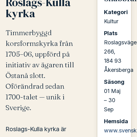
Roslags-Kulla
kyrka
Kategori
Kultur
Timmerbyggd
Plats
korsformskyrka från
Roslagsväge
266,
1705–06, uppförd på
184 93
initiativ av ägaren till
Åkersberga
Östanå slott.
Säsong
Oförändrad sedan
01 Maj
1700-talet — unik i
– 30
Sverige.
Sep
Hemsida
Roslags-Kulla kyrka är
www.svenska