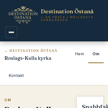
Destination Östanå
— EN PÄRLA I MELLERSTA
SKÄRGÅRDEN
← DESTINATION ÖSTANÅ
Hem
Om
Roslags-Kulla kyrka
Kontakt
OM
Snabbfa