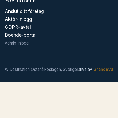
För aktörer
Anslut ditt företag
Aktör-inlogg
GDPR-avtal
Boende-portal
Admin-inlogg
© Destination Östanå
Roslagen, Sverige
Drivs av
Grandevu