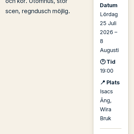
och kör. Utomhus, stor
Datum
scen, regndusch möjlig.
Lördag
25 Juli
2026 –
8
Augusti
🕐 Tid
19:00
📍 Plats
Isacs
Äng,
Wira
Bruk