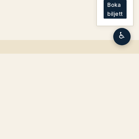
Boka
biljett
♿
Fler upplevelser på Östanå
Se alla aktörer och event i paraplyet.
Alla events
Alla aktörer