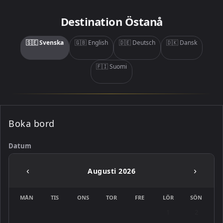
Destination Östanå
🇸🇪 Svenska
🇬🇧 English
🇩🇪 Deutsch
🇩🇰 Dansk
🇫🇮 Suomi
Boka bord
Datum
‹
›
Augusti 2026
MÅN
TIS
ONS
TOR
FRE
LÖR
SÖN
1
2