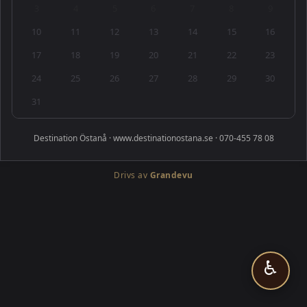
3
4
5
6
7
8
9
10
11
12
13
14
15
16
17
18
19
20
21
22
23
24
25
26
27
28
29
30
31
Destination Östanå · www.destinationostana.se · 070-455 78 08
Drivs av
Grandevu
♿